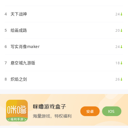
4
天下战神
24
5
绘画成路
20
6
写实肖像maker
24
7
悬空城九游版
18
8
炽焰之剑
26