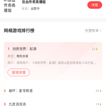
浴血传奇高爆版
详情
状态：
运营中
网络游戏排行榜
完整榜单
1
剑侠世界：起源
22
类型：
角色扮演
简介：游戏简介：《剑侠世界：起源》是西山居剑侠原班人马打造的
一款剑侠情缘系列手游。复刻《剑侠世界》端游玩法和画面，还原“剑
侠情缘”端游时代的特色设定，比如五行相克、宋金战场、帮
游戏详情
2
崩坏：星穹铁道
26
3
九宫消消消
19