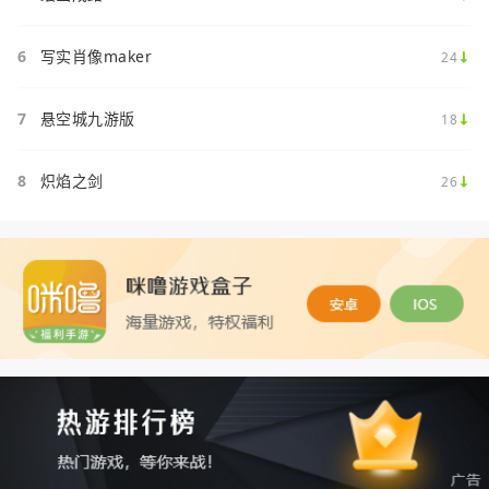
6
写实肖像maker
24
7
悬空城九游版
18
8
炽焰之剑
26