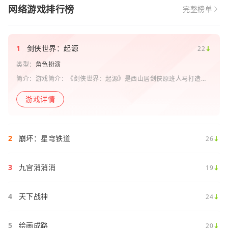
网络游戏排行榜
完整榜单
1
剑侠世界：起源
22
类型：
角色扮演
简介：游戏简介：《剑侠世界：起源》是西山居剑侠原班人马打造的
一款剑侠情缘系列手游。复刻《剑侠世界》端游玩法和画面，还原“剑
侠情缘”端游时代的特色设定，比如五行相克、宋金战场、帮
游戏详情
2
崩坏：星穹铁道
26
3
九宫消消消
19
4
天下战神
24
5
绘画成路
20