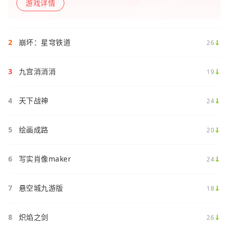
游戏详情
2
崩坏：星穹铁道
26
3
九宫消消消
19
4
天下战神
24
5
绘画成路
20
6
写实肖像maker
24
7
悬空城九游版
18
8
炽焰之剑
26