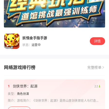
妖怪金手指手游
详情
状态：
运营中
网络游戏排行榜
完整榜单
1
剑侠世界：起源
22
类型：
角色扮演
简介：游戏简介：《剑侠世界：起源》是西山居剑侠原班人马打造的
一款剑侠情缘系列手游。复刻《剑侠世界》端游玩法和画面，还原“剑
侠情缘”端游时代的特色设定，比如五行相克、宋金战场、帮