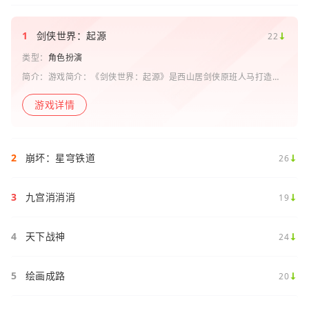
1
剑侠世界：起源
22
类型：
角色扮演
简介：游戏简介：《剑侠世界：起源》是西山居剑侠原班人马打造的
一款剑侠情缘系列手游。复刻《剑侠世界》端游玩法和画面，还原“剑
侠情缘”端游时代的特色设定，比如五行相克、宋金战场、帮
游戏详情
2
崩坏：星穹铁道
26
3
九宫消消消
19
4
天下战神
24
5
绘画成路
20