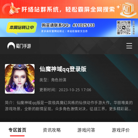
仙魔神域qq登录版
类型：
角色扮演
更新时间：2023-10-25 17:06
简介：仙魔神域qq版是一款极具魔幻风格的仙侠动作手游大作，华丽唯美的
游戏场景，全新的剧情呈现，众多角色激情对决，征战三界，更多精彩副本
任务等你来挑战。喜欢的朋友就来2265安卓网下载吧
专区首页
资讯攻略
游戏问答
游戏评价