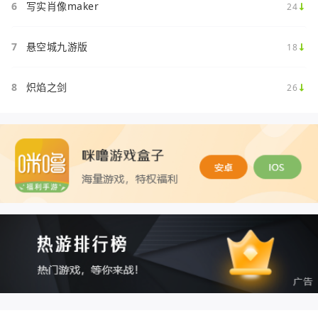
6
写实肖像maker
24
7
悬空城九游版
18
8
炽焰之剑
26