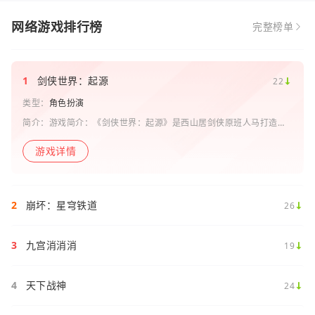
网络游戏排行榜
完整榜单
1
剑侠世界：起源
22
类型：
角色扮演
简介：游戏简介：《剑侠世界：起源》是西山居剑侠原班人马打造的
一款剑侠情缘系列手游。复刻《剑侠世界》端游玩法和画面，还原“剑
侠情缘”端游时代的特色设定，比如五行相克、宋金战场、帮
游戏详情
2
崩坏：星穹铁道
26
3
九宫消消消
19
4
天下战神
24