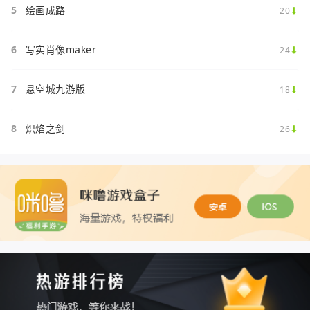
5
绘画成路
20
6
写实肖像maker
24
7
悬空城九游版
18
8
炽焰之剑
26