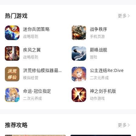
热门游戏
更多
迷你兵团策略
战争秩序
战略塔防
手机页游
疾风之翼
巅峰战舰
战略塔防
冒险
洪荒修仙模拟器最新
公主连结Re:Dive
版
模拟经营
二次元养成
命运-冠位指定
神之剑手机版
二次元养成
动作游戏
推荐攻略
更多