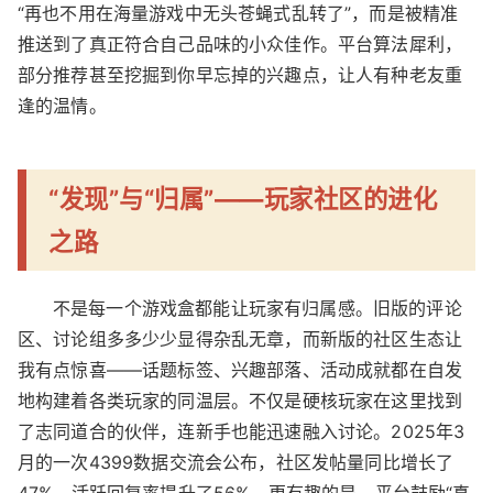
“再也不用在海量游戏中无头苍蝇式乱转了”，而是被精准
推送到了真正符合自己品味的小众佳作。平台算法犀利，
部分推荐甚至挖掘到你早忘掉的兴趣点，让人有种老友重
逢的温情。
“发现”与“归属”——玩家社区的进化
之路
不是每一个游戏盒都能让玩家有归属感。旧版的评论
区、讨论组多多少少显得杂乱无章，而新版的社区生态让
我有点惊喜——话题标签、兴趣部落、活动成就都在自发
地构建着各类玩家的同温层。不仅是硬核玩家在这里找到
了志同道合的伙伴，连新手也能迅速融入讨论。2025年3
月的一次4399数据交流会公布，社区发帖量同比增长了
47%，活跃回复率提升了56%。更有趣的是，平台鼓励“真