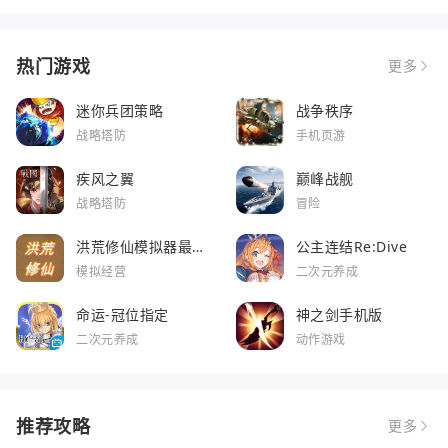
热门游戏
更多
迷你兵团策略
战争秩序
战略塔防
手机页游
疾风之翼
巅峰战舰
战略塔防
冒险
洪荒修仙模拟器最新
公主连结Re:Dive
版
模拟经营
二次元养成
命运-冠位指定
神之剑手机版
二次元养成
动作游戏
推荐攻略
更多