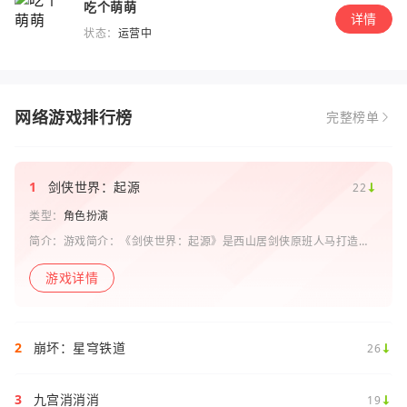
吃个萌萌
详情
状态：
运营中
网络游戏排行榜
完整榜单
1
剑侠世界：起源
22
类型：
角色扮演
简介：游戏简介：《剑侠世界：起源》是西山居剑侠原班人马打造的
一款剑侠情缘系列手游。复刻《剑侠世界》端游玩法和画面，还原“剑
侠情缘”端游时代的特色设定，比如五行相克、宋金战场、帮
游戏详情
2
崩坏：星穹铁道
26
3
九宫消消消
19