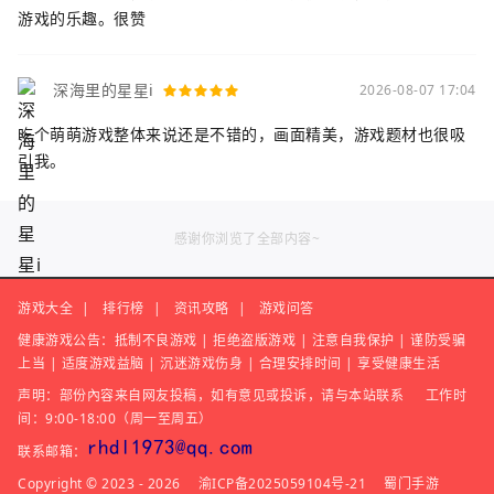
游戏的乐趣。很赞
深海里的星星i
2026-08-07 17:04
吃个萌萌游戏整体来说还是不错的，画面精美，游戏题材也很吸
引我。
感谢你浏览了全部内容~
游戏大全
|
排行榜
|
资讯攻略
|
游戏问答
健康游戏公告：抵制不良游戏 | 拒绝盗版游戏 | 注意自我保护 | 谨防受骗
上当 | 适度游戏益脑 | 沉迷游戏伤身 | 合理安排时间 | 享受健康生活
声明：部份內容来自网友投稿，如有意见或投诉，请与本站联系
工作时
间：9:00-18:00（周一至周五）
联系邮箱：
Copyright © 2023 - 2026
渝ICP备2025059104号-21
蜀门手游