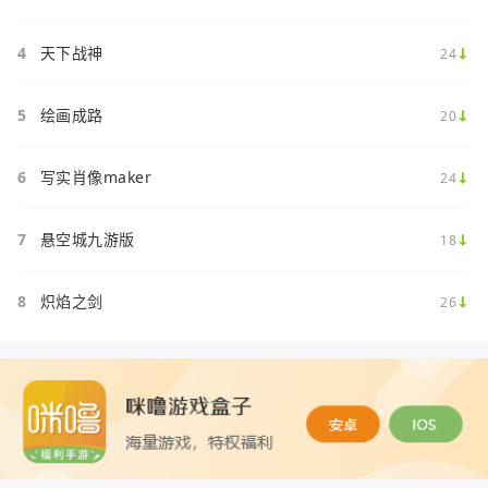
4
天下战神
24
5
绘画成路
20
6
写实肖像maker
24
7
悬空城九游版
18
8
炽焰之剑
26